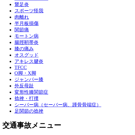
鵞足炎
スポーツ怪我
肉離れ
半月板損傷
関節痛
モートン病
腸脛靭帯炎
膝の痛み
オスグッド
アキレス腱炎
TFCC
O脚・X脚
ジャンパー膝
外反母趾
変形性膝関節症
捻挫・打撲
シーバー病（セーバー病、踵骨骨端症）
足関節の捻挫
交通事故メニュー