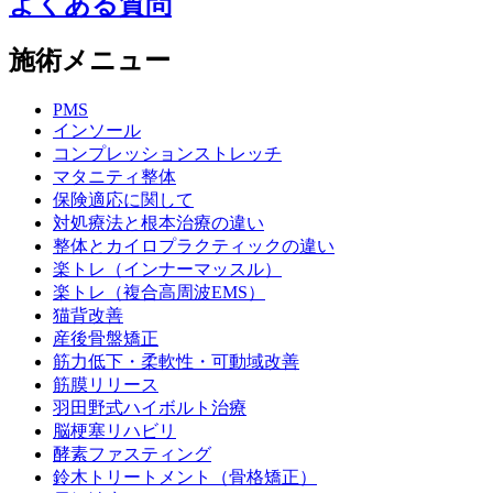
よくある質問
施術メニュー
PMS
インソール
コンプレッションストレッチ
マタニティ整体
保険適応に関して
対処療法と根本治療の違い
整体とカイロプラクティックの違い
楽トレ（インナーマッスル）
楽トレ（複合高周波EMS）
猫背改善
産後骨盤矯正
筋力低下・柔軟性・可動域改善
筋膜リリース
羽田野式ハイボルト治療
脳梗塞リハビリ
酵素ファスティング
鈴木トリートメント（骨格矯正）