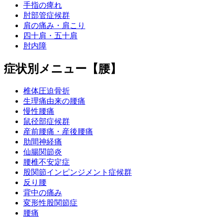
手指の痺れ
肘部管症候群
肩の痛み・肩こり
四十肩・五十肩
肘内障
症状別メニュー【腰】
椎体圧迫骨折
生理痛由来の腰痛
慢性腰痛
鼠径部症候群
産前腰痛・産後腰痛
肋間神経痛
仙腸関節炎
腰椎不安定症
股関節インピンジメント症候群
反り腰
背中の痛み
変形性股関節症
腰痛