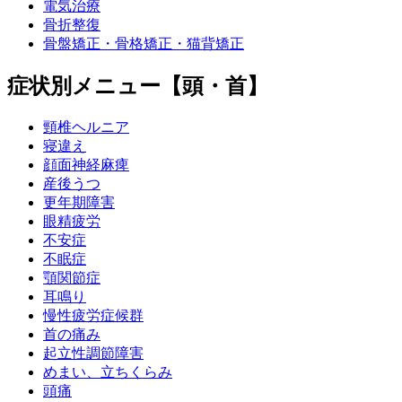
電気治療
骨折整復
骨盤矯正・骨格矯正・猫背矯正
症状別メニュー【頭・首】
頸椎ヘルニア
寝違え
顔面神経麻痺
産後うつ
更年期障害
眼精疲労
不安症
不眠症
顎関節症
耳鳴り
慢性疲労症候群
首の痛み
起立性調節障害
めまい、立ちくらみ
頭痛