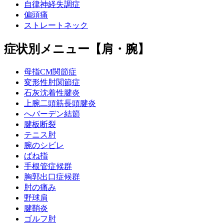
自律神経失調症
偏頭痛
ストレートネック
症状別メニュー【肩・腕】
母指CM関節症
変形性肘関節症
石灰沈着性腱炎
上腕二頭筋長頭腱炎
へバーデン結節
腱板断裂
テニス肘
腕のシビレ
ばね指
手根管症候群
胸郭出口症候群
肘の痛み
野球肩
腱鞘炎
ゴルフ肘