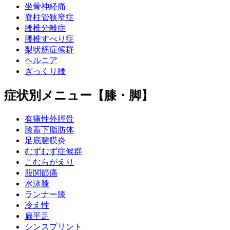
坐骨神経痛
脊柱管狭窄症
腰椎分離症
腰椎すべり症
梨状筋症候群
ヘルニア
ぎっくり腰
症状別メニュー【膝・脚】
有痛性外脛骨
膝蓋下脂肪体
足底腱膜炎
むずむず症候群
こむらがえり
股関節痛
水泳膝
ランナー膝
冷え性
扁平足
シンスプリント