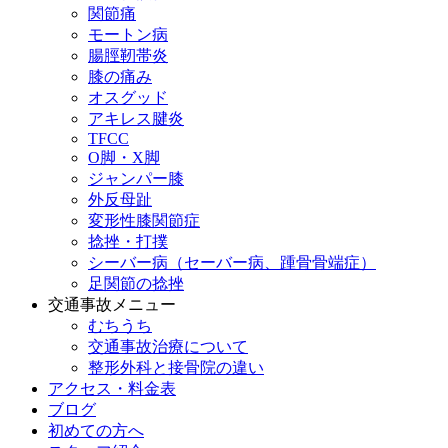
関節痛
モートン病
腸脛靭帯炎
膝の痛み
オスグッド
アキレス腱炎
TFCC
O脚・X脚
ジャンパー膝
外反母趾
変形性膝関節症
捻挫・打撲
シーバー病（セーバー病、踵骨骨端症）
足関節の捻挫
交通事故メニュー
むちうち
交通事故治療について
整形外科と接骨院の違い
アクセス・料金表
ブログ
初めての方へ