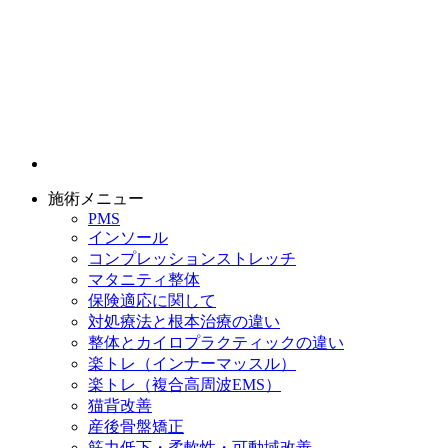
施術メニュー
PMS
インソール
コンプレッションストレッチ
マタニティ整体
保険適応に関して
対処療法と根本治療の違い
整体とカイロプラクティックの違い
楽トレ（インナーマッスル）
楽トレ（複合高周波EMS）
猫背改善
産後骨盤矯正
筋力低下・柔軟性・可動域改善