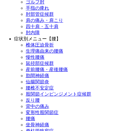
ゴルフ肘
手指の痺れ
肘部管症候群
肩の痛み・肩こり
四十肩・五十肩
肘内障
症状別メニュー【腰】
椎体圧迫骨折
生理痛由来の腰痛
慢性腰痛
鼠径部症候群
産前腰痛・産後腰痛
肋間神経痛
仙腸関節炎
腰椎不安定症
股関節インピンジメント症候群
反り腰
背中の痛み
変形性股関節症
腰痛
坐骨神経痛
脊柱管狭窄症