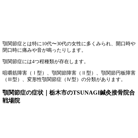
顎関節症とは特に10代〜30代の女性に多くみられ、開口時や
閉口時に痛みや音が鳴ったりします。
顎関節症には4つ程種類が存在します。
咀嚼筋障害（Ⅰ型）、顎関節障害（Ⅱ型）、顎関節円板障害
（Ⅲ型）、変形性顎関節症（Ⅳ型）の分類があります。
顎関節症の症状｜栃木市のTSUNAGI鍼灸接骨院合
戦場院