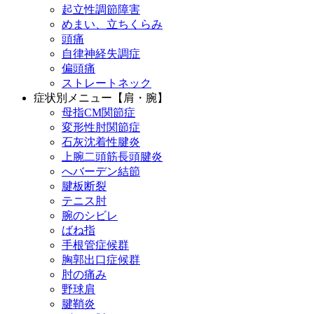
起立性調節障害
めまい、立ちくらみ
頭痛
自律神経失調症
偏頭痛
ストレートネック
症状別メニュー【肩・腕】
母指CM関節症
変形性肘関節症
石灰沈着性腱炎
上腕二頭筋長頭腱炎
へバーデン結節
腱板断裂
テニス肘
腕のシビレ
ばね指
手根管症候群
胸郭出口症候群
肘の痛み
野球肩
腱鞘炎