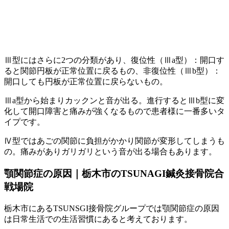
Ⅲ型にはさらに2つの分類があり、復位性（Ⅲa型）：開口す
ると関節円板が正常位置に戻るもの、非復位性（Ⅲb型）：
開口しても円板が正常位置に戻らないもの。
Ⅲa型から始まりカックンと音が出る。進行するとⅢb型に変
化して開口障害と痛みが強くなるもので患者様に一番多いタ
イプです。
Ⅳ型ではあごの関節に負担がかかり関節が変形してしまうも
の。痛みがありガリガリという音が出る場合もあります。
顎関節症の原因｜栃木市のTSUNAGI鍼灸接骨院合
戦場院
栃木市にあるTSUNSGI接骨院グループでは顎関節症の原因
は日常生活での生活習慣にあると考えております。