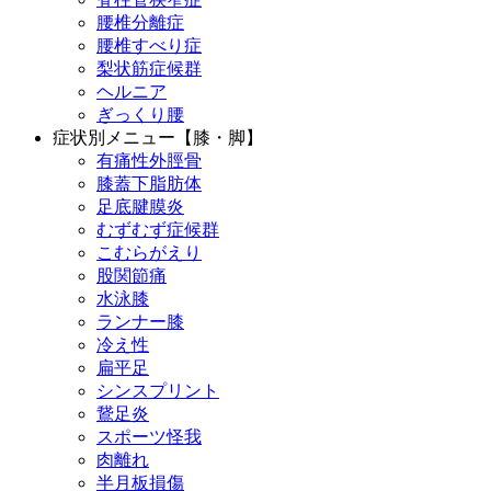
腰椎分離症
腰椎すべり症
梨状筋症候群
ヘルニア
ぎっくり腰
症状別メニュー【膝・脚】
有痛性外脛骨
膝蓋下脂肪体
足底腱膜炎
むずむず症候群
こむらがえり
股関節痛
水泳膝
ランナー膝
冷え性
扁平足
シンスプリント
鵞足炎
スポーツ怪我
肉離れ
半月板損傷