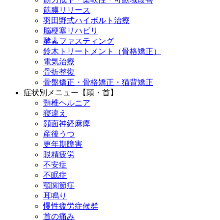
筋膜リリース
羽田野式ハイボルト治療
脳梗塞リハビリ
酵素ファスティング
鈴木トリートメント（骨格矯正）
電気治療
骨折整復
骨盤矯正・骨格矯正・猫背矯正
症状別メニュー【頭・首】
頸椎ヘルニア
寝違え
顔面神経麻痺
産後うつ
更年期障害
眼精疲労
不安症
不眠症
顎関節症
耳鳴り
慢性疲労症候群
首の痛み