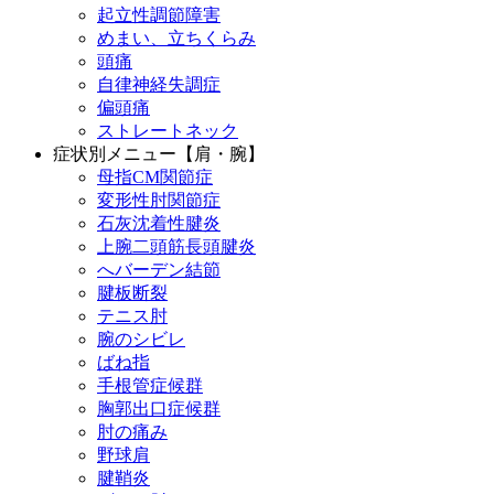
起立性調節障害
めまい、立ちくらみ
頭痛
自律神経失調症
偏頭痛
ストレートネック
症状別メニュー【肩・腕】
母指CM関節症
変形性肘関節症
石灰沈着性腱炎
上腕二頭筋長頭腱炎
へバーデン結節
腱板断裂
テニス肘
腕のシビレ
ばね指
手根管症候群
胸郭出口症候群
肘の痛み
野球肩
腱鞘炎