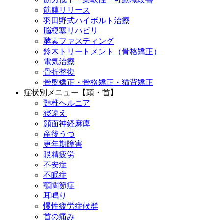
筋膜リリース
羽田野式ハイボルト治療
脳梗塞リハビリ
酵素ファスティング
鈴木トリートメント（骨格矯正）
電気治療
骨折整復
骨盤矯正・骨格矯正・猫背矯正
症状別メニュー【頭・首】
頸椎ヘルニア
寝違え
顔面神経麻痺
産後うつ
更年期障害
眼精疲労
不安症
不眠症
顎関節症
耳鳴り
慢性疲労症候群
首の痛み