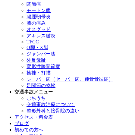
関節痛
モートン病
腸脛靭帯炎
膝の痛み
オスグッド
アキレス腱炎
TFCC
O脚・X脚
ジャンパー膝
外反母趾
変形性膝関節症
捻挫・打撲
シーバー病（セーバー病、踵骨骨端症）
足関節の捻挫
交通事故メニュー
むちうち
交通事故治療について
整形外科と接骨院の違い
アクセス・料金表
ブログ
初めての方へ