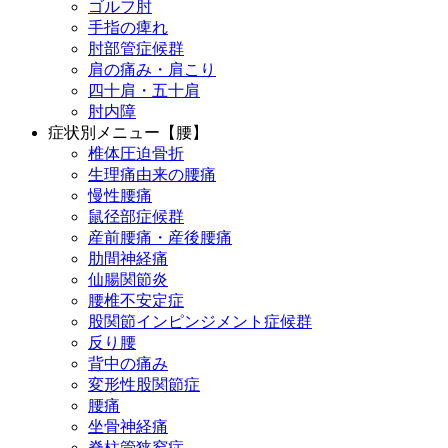
ゴルフ肘
手指の痺れ
肘部管症候群
肩の痛み・肩こり
四十肩・五十肩
肘内障
症状別メニュー【腰】
椎体圧迫骨折
生理痛由来の腰痛
慢性腰痛
鼠径部症候群
産前腰痛・産後腰痛
肋間神経痛
仙腸関節炎
腰椎不安定症
股関節インピンジメント症候群
反り腰
背中の痛み
変形性股関節症
腰痛
坐骨神経痛
脊柱管狭窄症