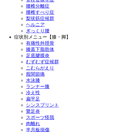
腰椎分離症
腰椎すべり症
梨状筋症候群
ヘルニア
ぎっくり腰
症状別メニュー【膝・脚】
有痛性外脛骨
膝蓋下脂肪体
足底腱膜炎
むずむず症候群
こむらがえり
股関節痛
水泳膝
ランナー膝
冷え性
扁平足
シンスプリント
鵞足炎
スポーツ怪我
肉離れ
半月板損傷