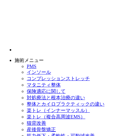
施術メニュー
PMS
インソール
コンプレッションストレッチ
マタニティ整体
保険適応に関して
対処療法と根本治療の違い
整体とカイロプラクティックの違い
楽トレ（インナーマッスル）
楽トレ（複合高周波EMS）
猫背改善
産後骨盤矯正
筋力低下・柔軟性・可動域改善