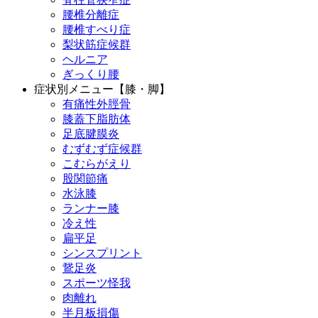
腰椎分離症
腰椎すべり症
梨状筋症候群
ヘルニア
ぎっくり腰
症状別メニュー【膝・脚】
有痛性外脛骨
膝蓋下脂肪体
足底腱膜炎
むずむず症候群
こむらがえり
股関節痛
水泳膝
ランナー膝
冷え性
扁平足
シンスプリント
鵞足炎
スポーツ怪我
肉離れ
半月板損傷