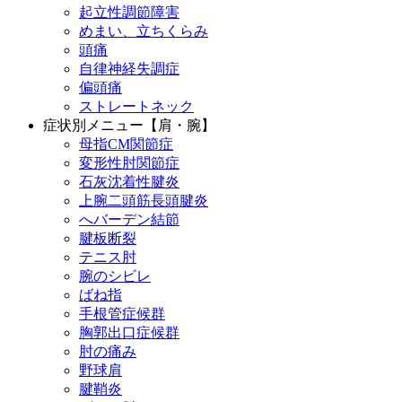
起立性調節障害
めまい、立ちくらみ
頭痛
自律神経失調症
偏頭痛
ストレートネック
症状別メニュー【肩・腕】
母指CM関節症
変形性肘関節症
石灰沈着性腱炎
上腕二頭筋長頭腱炎
へバーデン結節
腱板断裂
テニス肘
腕のシビレ
ばね指
手根管症候群
胸郭出口症候群
肘の痛み
野球肩
腱鞘炎