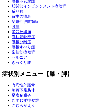
腰椎不安定症
股関節インピンジメント症候群
反り腰
背中の痛み
変形性股関節症
腰痛
坐骨神経痛
脊柱管狭窄症
腰椎分離症
腰椎すべり症
梨状筋症候群
ヘルニア
ぎっくり腰
症状別メニュー【膝・脚】
有痛性外脛骨
膝蓋下脂肪体
足底腱膜炎
むずむず症候群
こむらがえり