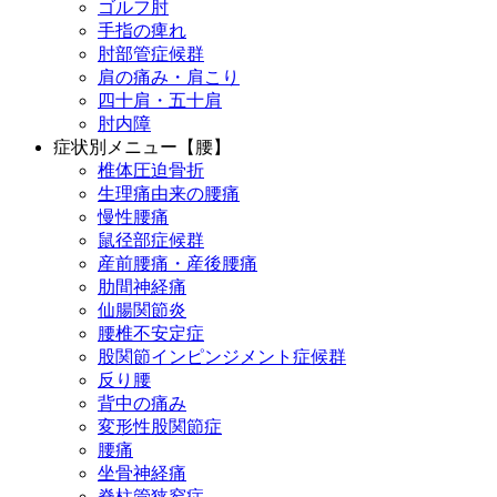
ゴルフ肘
手指の痺れ
肘部管症候群
肩の痛み・肩こり
四十肩・五十肩
肘内障
症状別メニュー【腰】
椎体圧迫骨折
生理痛由来の腰痛
慢性腰痛
鼠径部症候群
産前腰痛・産後腰痛
肋間神経痛
仙腸関節炎
腰椎不安定症
股関節インピンジメント症候群
反り腰
背中の痛み
変形性股関節症
腰痛
坐骨神経痛
脊柱管狭窄症