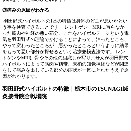
③痛みの原因がわかる
羽田野式ハイボルトの1番の特徴は身体のどこが悪いかとい
う事を検査できることです。 レントゲン・MRIに写らなか
った筋肉や神経の悪い部分、これをハイボルテージという電
気を羽田野式の理論でかけることによって、治ったところ、
やって変わったところが、悪かったところというように結果
をもって悪い部分が探せるという治療兼検査法です。 レン
トゲンやMRIは骨やその他の組織しか写りませんが羽田野式
ハイボルトによって筋肉や靱帯、末梢の知覚神経などが関連
をして痛みを出している部分の症状が一気にとれたうえで原
因がわかります。
羽田野式ハイボルトの特徴｜栃木市のTSUNAGI鍼
灸接骨院合戦場院