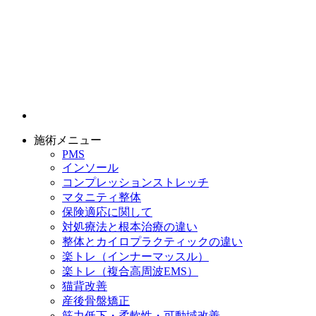
施術メニュー
PMS
インソール
コンプレッションストレッチ
マタニティ整体
保険適応に関して
対処療法と根本治療の違い
整体とカイロプラクティックの違い
楽トレ（インナーマッスル）
楽トレ（複合高周波EMS）
猫背改善
産後骨盤矯正
筋力低下・柔軟性・可動域改善