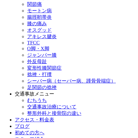
関節痛
モートン病
腸脛靭帯炎
膝の痛み
オスグッド
アキレス腱炎
TFCC
O脚・X脚
ジャンパー膝
外反母趾
変形性膝関節症
捻挫・打撲
シーバー病（セーバー病、踵骨骨端症）
足関節の捻挫
交通事故メニュー
むちうち
交通事故治療について
整形外科と接骨院の違い
アクセス・料金表
ブログ
初めての方へ