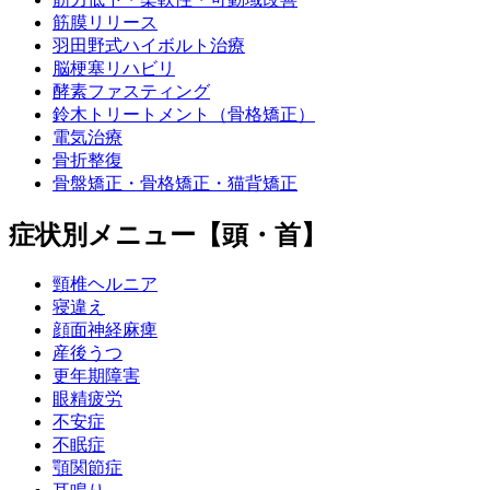
筋膜リリース
羽田野式ハイボルト治療
脳梗塞リハビリ
酵素ファスティング
鈴木トリートメント（骨格矯正）
電気治療
骨折整復
骨盤矯正・骨格矯正・猫背矯正
症状別メニュー【頭・首】
頸椎ヘルニア
寝違え
顔面神経麻痺
産後うつ
更年期障害
眼精疲労
不安症
不眠症
顎関節症