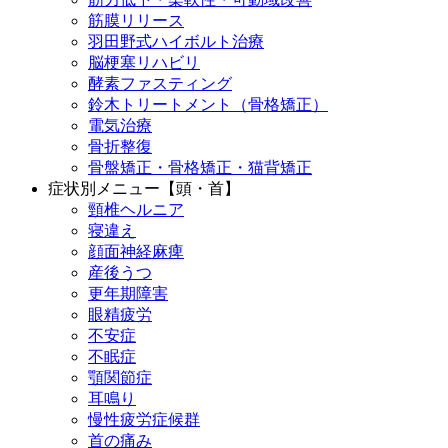
筋膜リリース
羽田野式ハイボルト治療
脳梗塞リハビリ
酵素ファスティング
鈴木トリートメント（骨格矯正）
電気治療
骨折整復
骨盤矯正・骨格矯正・猫背矯正
症状別メニュー【頭・首】
頸椎ヘルニア
寝違え
顔面神経麻痺
産後うつ
更年期障害
眼精疲労
不安症
不眠症
顎関節症
耳鳴り
慢性疲労症候群
首の痛み