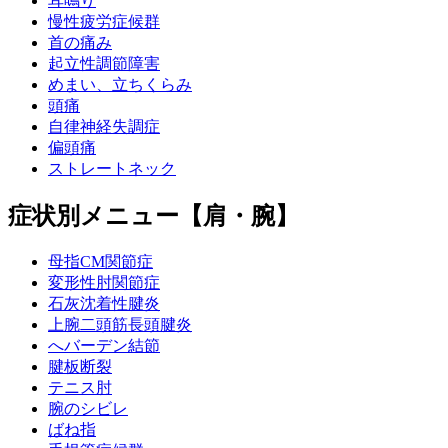
耳鳴り
慢性疲労症候群
首の痛み
起立性調節障害
めまい、立ちくらみ
頭痛
自律神経失調症
偏頭痛
ストレートネック
症状別メニュー【肩・腕】
母指CM関節症
変形性肘関節症
石灰沈着性腱炎
上腕二頭筋長頭腱炎
へバーデン結節
腱板断裂
テニス肘
腕のシビレ
ばね指