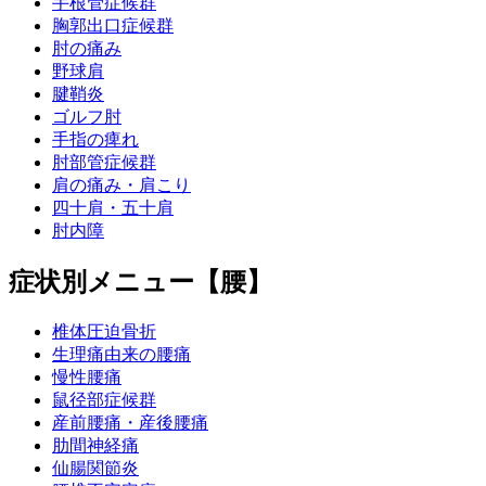
手根管症候群
胸郭出口症候群
肘の痛み
野球肩
腱鞘炎
ゴルフ肘
手指の痺れ
肘部管症候群
肩の痛み・肩こり
四十肩・五十肩
肘内障
症状別メニュー【腰】
椎体圧迫骨折
生理痛由来の腰痛
慢性腰痛
鼠径部症候群
産前腰痛・産後腰痛
肋間神経痛
仙腸関節炎