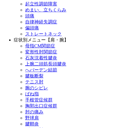
起立性調節障害
めまい、立ちくらみ
頭痛
自律神経失調症
偏頭痛
ストレートネック
症状別メニュー【肩・腕】
母指CM関節症
変形性肘関節症
石灰沈着性腱炎
上腕二頭筋長頭腱炎
へバーデン結節
腱板断裂
テニス肘
腕のシビレ
ばね指
手根管症候群
胸郭出口症候群
肘の痛み
野球肩
腱鞘炎