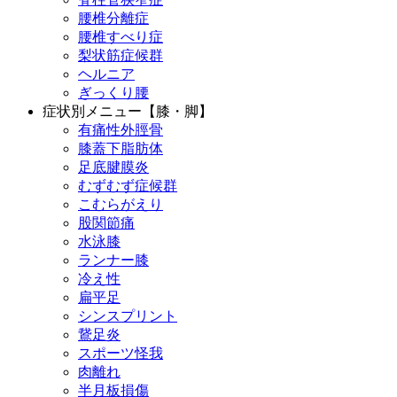
腰椎分離症
腰椎すべり症
梨状筋症候群
ヘルニア
ぎっくり腰
症状別メニュー【膝・脚】
有痛性外脛骨
膝蓋下脂肪体
足底腱膜炎
むずむず症候群
こむらがえり
股関節痛
水泳膝
ランナー膝
冷え性
扁平足
シンスプリント
鵞足炎
スポーツ怪我
肉離れ
半月板損傷