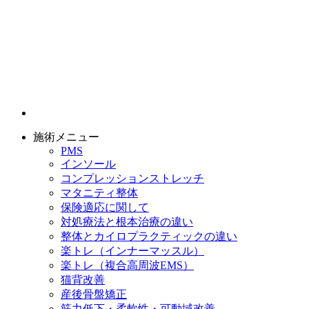
施術メニュー
PMS
インソール
コンプレッションストレッチ
マタニティ整体
保険適応に関して
対処療法と根本治療の違い
整体とカイロプラクティックの違い
楽トレ（インナーマッスル）
楽トレ（複合高周波EMS）
猫背改善
産後骨盤矯正
筋力低下・柔軟性・可動域改善