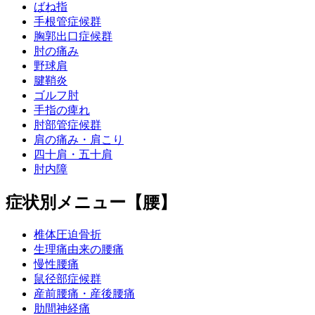
ばね指
手根管症候群
胸郭出口症候群
肘の痛み
野球肩
腱鞘炎
ゴルフ肘
手指の痺れ
肘部管症候群
肩の痛み・肩こり
四十肩・五十肩
肘内障
症状別メニュー【腰】
椎体圧迫骨折
生理痛由来の腰痛
慢性腰痛
鼠径部症候群
産前腰痛・産後腰痛
肋間神経痛