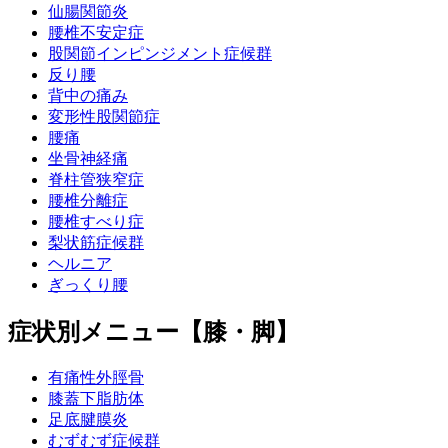
仙腸関節炎
腰椎不安定症
股関節インピンジメント症候群
反り腰
背中の痛み
変形性股関節症
腰痛
坐骨神経痛
脊柱管狭窄症
腰椎分離症
腰椎すべり症
梨状筋症候群
ヘルニア
ぎっくり腰
症状別メニュー【膝・脚】
有痛性外脛骨
膝蓋下脂肪体
足底腱膜炎
むずむず症候群