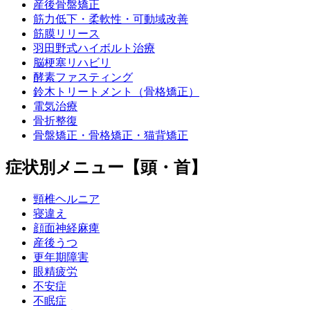
産後骨盤矯正
筋力低下・柔軟性・可動域改善
筋膜リリース
羽田野式ハイボルト治療
脳梗塞リハビリ
酵素ファスティング
鈴木トリートメント（骨格矯正）
電気治療
骨折整復
骨盤矯正・骨格矯正・猫背矯正
症状別メニュー【頭・首】
頸椎ヘルニア
寝違え
顔面神経麻痺
産後うつ
更年期障害
眼精疲労
不安症
不眠症