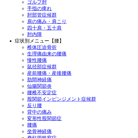
ゴルフ肘
手指の痺れ
肘部管症候群
肩の痛み・肩こり
四十肩・五十肩
肘内障
症状別メニュー【腰】
椎体圧迫骨折
生理痛由来の腰痛
慢性腰痛
鼠径部症候群
産前腰痛・産後腰痛
肋間神経痛
仙腸関節炎
腰椎不安定症
股関節インピンジメント症候群
反り腰
背中の痛み
変形性股関節症
腰痛
坐骨神経痛
脊柱管狭窄症