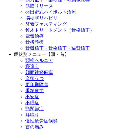
筋膜リリース
羽田野式ハイボルト治療
脳梗塞リハビリ
酵素ファスティング
鈴木トリートメント（骨格矯正）
電気治療
骨折整復
骨盤矯正・骨格矯正・猫背矯正
症状別メニュー【頭・首】
頸椎ヘルニア
寝違え
顔面神経麻痺
産後うつ
更年期障害
眼精疲労
不安症
不眠症
顎関節症
耳鳴り
慢性疲労症候群
首の痛み