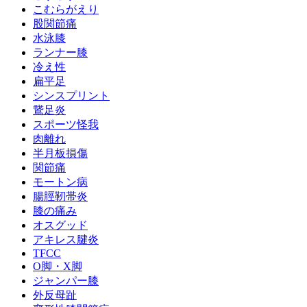
こむらがえり
股関節痛
水泳膝
ランナー膝
冷え性
扁平足
シンスプリント
鵞足炎
スポーツ怪我
肉離れ
半月板損傷
関節痛
モートン病
腸脛靭帯炎
膝の痛み
オスグッド
アキレス腱炎
TFCC
O脚・X脚
ジャンパー膝
外反母趾