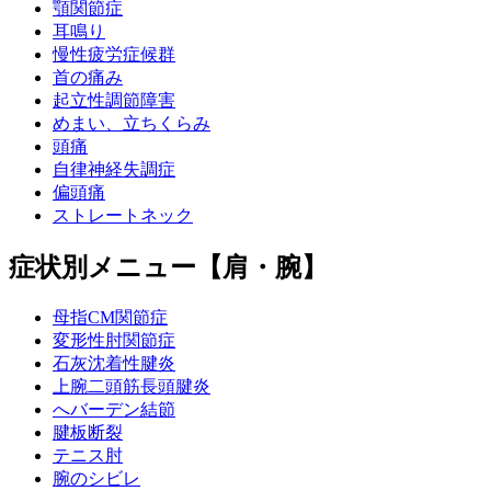
顎関節症
耳鳴り
慢性疲労症候群
首の痛み
起立性調節障害
めまい、立ちくらみ
頭痛
自律神経失調症
偏頭痛
ストレートネック
症状別メニュー【肩・腕】
母指CM関節症
変形性肘関節症
石灰沈着性腱炎
上腕二頭筋長頭腱炎
へバーデン結節
腱板断裂
テニス肘
腕のシビレ