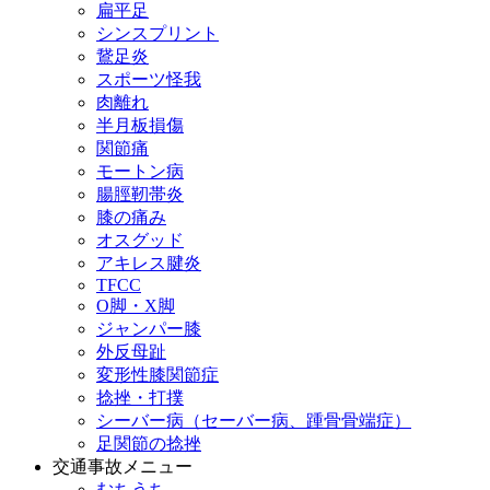
扁平足
シンスプリント
鵞足炎
スポーツ怪我
肉離れ
半月板損傷
関節痛
モートン病
腸脛靭帯炎
膝の痛み
オスグッド
アキレス腱炎
TFCC
O脚・X脚
ジャンパー膝
外反母趾
変形性膝関節症
捻挫・打撲
シーバー病（セーバー病、踵骨骨端症）
足関節の捻挫
交通事故メニュー
むちうち