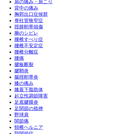
肩の痛み・肩こり
背中の痛み
胸郭出口症候群
脊柱管狭窄症
脛腓靭帯損傷
腕のシビレ
腰椎すべり症
腰椎不安定症
腰椎分離症
腰痛
腱板断裂
腱鞘炎
腸脛靭帯炎
膝の痛み
膝蓋下脂肪体
起立性調節障害
足底腱膜炎
足関節の捻挫
野球肩
関節痛
頸椎ヘルニア
顎関節症