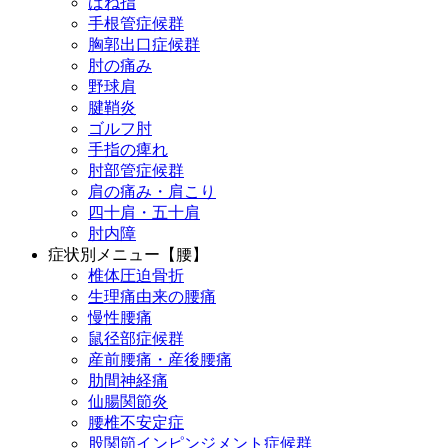
ばね指
手根管症候群
胸郭出口症候群
肘の痛み
野球肩
腱鞘炎
ゴルフ肘
手指の痺れ
肘部管症候群
肩の痛み・肩こり
四十肩・五十肩
肘内障
症状別メニュー【腰】
椎体圧迫骨折
生理痛由来の腰痛
慢性腰痛
鼠径部症候群
産前腰痛・産後腰痛
肋間神経痛
仙腸関節炎
腰椎不安定症
股関節インピンジメント症候群