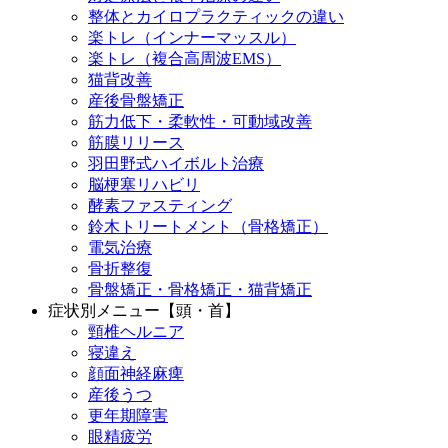
整体とカイロプラクティックの違い
楽トレ（インナーマッスル）
楽トレ（複合高周波EMS）
猫背改善
産後骨盤矯正
筋力低下・柔軟性・可動域改善
筋膜リリース
羽田野式ハイボルト治療
脳梗塞リハビリ
酵素ファスティング
鈴木トリートメント（骨格矯正）
電気治療
骨折整復
骨盤矯正・骨格矯正・猫背矯正
症状別メニュー【頭・首】
頸椎ヘルニア
寝違え
顔面神経麻痺
産後うつ
更年期障害
眼精疲労