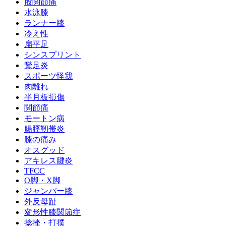
股関節痛
水泳膝
ランナー膝
冷え性
扁平足
シンスプリント
鵞足炎
スポーツ怪我
肉離れ
半月板損傷
関節痛
モートン病
腸脛靭帯炎
膝の痛み
オスグッド
アキレス腱炎
TFCC
O脚・X脚
ジャンパー膝
外反母趾
変形性膝関節症
捻挫・打撲