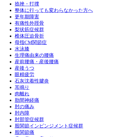
捻挫・打撲
整体に行っても変わらなかった方へ
更年期障害
有痛性外脛骨
梨状筋症候群
椎体圧迫骨折
母指CM関節症
水泳膝
生理痛由来の腰痛
産前腰痛・産後腰痛
産後うつ
眼精疲労
石灰沈着性腱炎
耳鳴り
肉離れ
肋間神経痛
肘の痛み
肘内障
肘部管症候群
股関節インピンジメント症候群
股関節痛