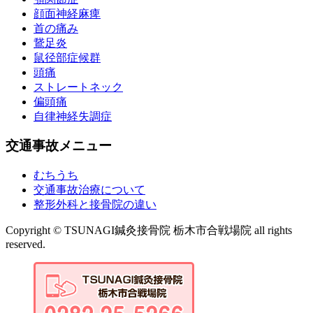
顔面神経麻痺
首の痛み
鵞足炎
鼠径部症候群
頭痛
ストレートネック
偏頭痛
自律神経失調症
交通事故メニュー
むちうち
交通事故治療について
整形外科と接骨院の違い
Copyright © TSUNAGI鍼灸接骨院 栃木市合戦場院 all rights
reserved.