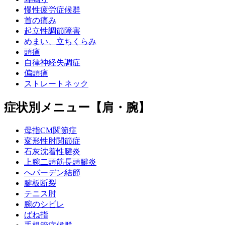
慢性疲労症候群
首の痛み
起立性調節障害
めまい、立ちくらみ
頭痛
自律神経失調症
偏頭痛
ストレートネック
症状別メニュー【肩・腕】
母指CM関節症
変形性肘関節症
石灰沈着性腱炎
上腕二頭筋長頭腱炎
へバーデン結節
腱板断裂
テニス肘
腕のシビレ
ばね指