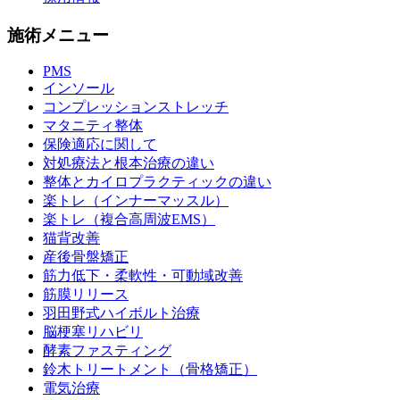
施術メニュー
PMS
インソール
コンプレッションストレッチ
マタニティ整体
保険適応に関して
対処療法と根本治療の違い
整体とカイロプラクティックの違い
楽トレ（インナーマッスル）
楽トレ（複合高周波EMS）
猫背改善
産後骨盤矯正
筋力低下・柔軟性・可動域改善
筋膜リリース
羽田野式ハイボルト治療
脳梗塞リハビリ
酵素ファスティング
鈴木トリートメント（骨格矯正）
電気治療