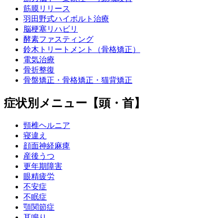
筋膜リリース
羽田野式ハイボルト治療
脳梗塞リハビリ
酵素ファスティング
鈴木トリートメント（骨格矯正）
電気治療
骨折整復
骨盤矯正・骨格矯正・猫背矯正
症状別メニュー【頭・首】
頸椎ヘルニア
寝違え
顔面神経麻痺
産後うつ
更年期障害
眼精疲労
不安症
不眠症
顎関節症
耳鳴り