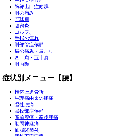
手根管症候群
胸郭出口症候群
肘の痛み
野球肩
腱鞘炎
ゴルフ肘
手指の痺れ
肘部管症候群
肩の痛み・肩こり
四十肩・五十肩
肘内障
症状別メニュー【腰】
椎体圧迫骨折
生理痛由来の腰痛
慢性腰痛
鼠径部症候群
産前腰痛・産後腰痛
肋間神経痛
仙腸関節炎