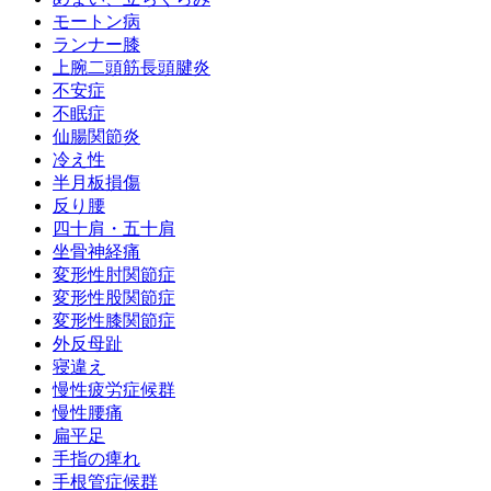
モートン病
ランナー膝
上腕二頭筋長頭腱炎
不安症
不眠症
仙腸関節炎
冷え性
半月板損傷
反り腰
四十肩・五十肩
坐骨神経痛
変形性肘関節症
変形性股関節症
変形性膝関節症
外反母趾
寝違え
慢性疲労症候群
慢性腰痛
扁平足
手指の痺れ
手根管症候群