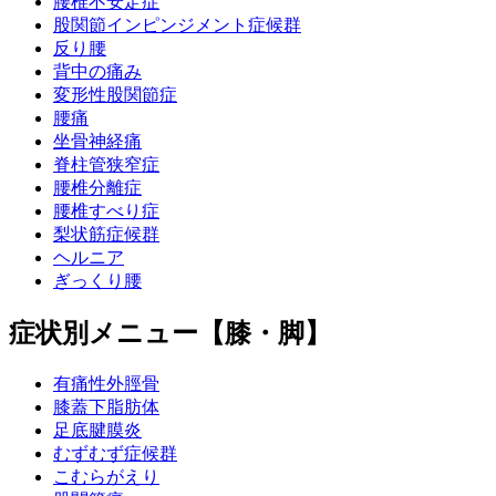
腰椎不安定症
股関節インピンジメント症候群
反り腰
背中の痛み
変形性股関節症
腰痛
坐骨神経痛
脊柱管狭窄症
腰椎分離症
腰椎すべり症
梨状筋症候群
ヘルニア
ぎっくり腰
症状別メニュー【膝・脚】
有痛性外脛骨
膝蓋下脂肪体
足底腱膜炎
むずむず症候群
こむらがえり