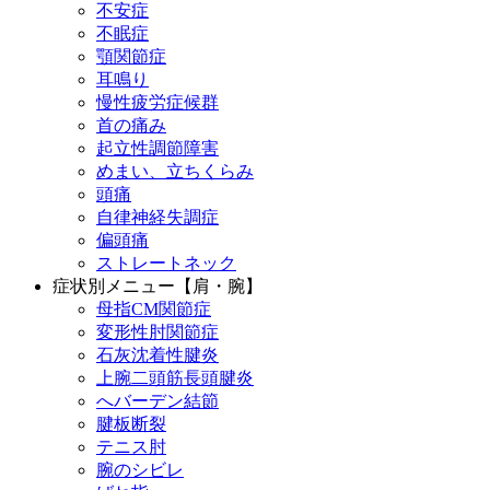
不安症
不眠症
顎関節症
耳鳴り
慢性疲労症候群
首の痛み
起立性調節障害
めまい、立ちくらみ
頭痛
自律神経失調症
偏頭痛
ストレートネック
症状別メニュー【肩・腕】
母指CM関節症
変形性肘関節症
石灰沈着性腱炎
上腕二頭筋長頭腱炎
へバーデン結節
腱板断裂
テニス肘
腕のシビレ