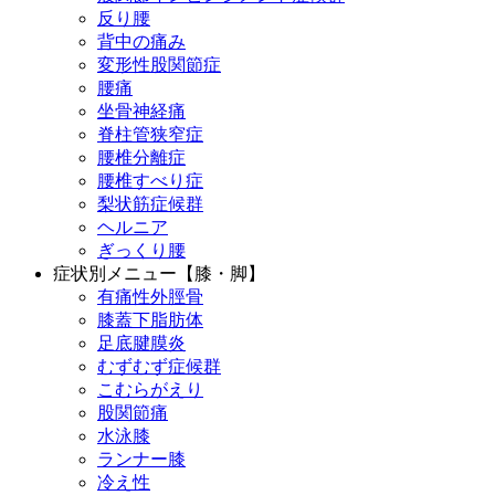
反り腰
背中の痛み
変形性股関節症
腰痛
坐骨神経痛
脊柱管狭窄症
腰椎分離症
腰椎すべり症
梨状筋症候群
ヘルニア
ぎっくり腰
症状別メニュー【膝・脚】
有痛性外脛骨
膝蓋下脂肪体
足底腱膜炎
むずむず症候群
こむらがえり
股関節痛
水泳膝
ランナー膝
冷え性